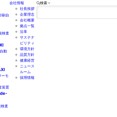
会社情報
検索
社長挨拶
企業理念
印刷自
会社概要
拠点一覧
沿革
観検査
サステナ
ビリティ
XI
環境方針
線自動
品質方針
健康経営​
ニュース
XI
ルーム
パワーモ
採用情報
査装置
ide-
観検査