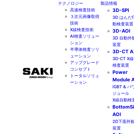
テクノロジー
製品情報
高速検査技術
3D-SPI
３次元画像取得
3D はんだ
技術
動検査装置
X線検査技術
3D-AOI
AI検査ソリュー
3D 自動外
ション
装置
半導体検査ソリ
3D-CT A
ューション
3D-CT X
アップグレード
検査装置
コンセプト
Power
トータルソリュ
Module A
ーション
IGBT & 
ジュール
X線自動検
BottomS
AOI
2D下面外
装置