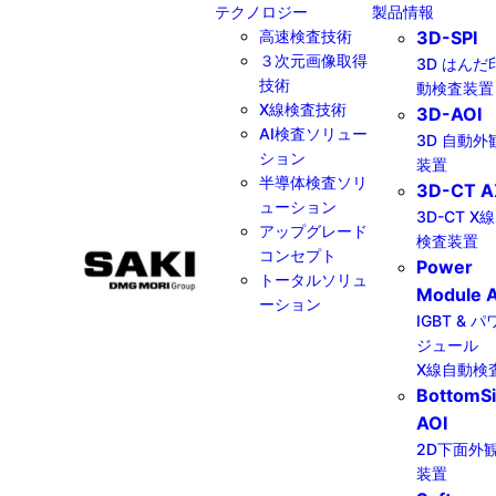
テクノロジー
製品情報
高速検査技術
3D-SPI
３次元画像取得
3D はんだ
技術
動検査装置
X線検査技術
3D-AOI
AI検査ソリュー
3D 自動外
ション
装置
半導体検査ソリ
3D-CT A
ューション
3D-CT X
アップグレード
検査装置
コンセプト
Power
トータルソリュ
Module A
ーション
IGBT & 
ジュール
X線自動検
BottomS
AOI
2D下面外
装置