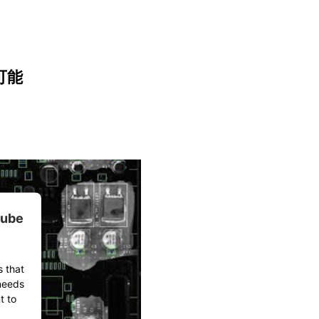
可能
tube
s that
 needs
t to