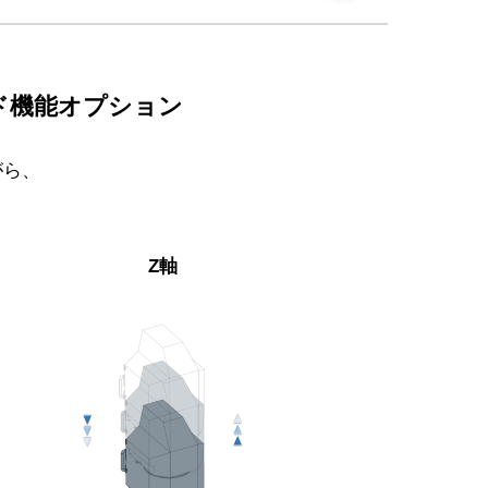
ド機能オプション
がら、
Z軸