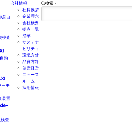
会社情報
検索
社長挨拶
企業理念
印刷自
会社概要
拠点一覧
沿革
観検査
サステナ
ビリティ
XI
環境方針
線自動
品質方針
健康経営​
ニュース
XI
ルーム
パワーモ
採用情報
査装置
ide-
観検査