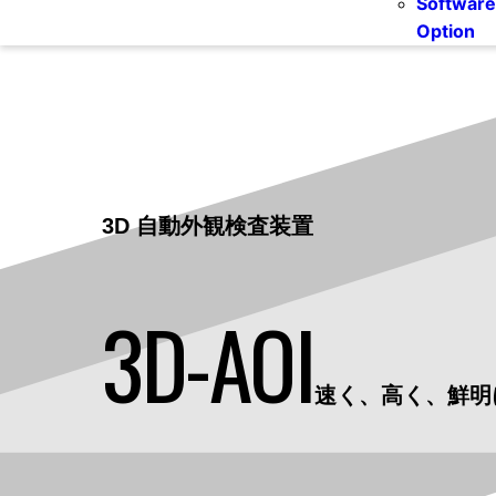
Software
Option
3D 自動外観検査装置
3D-AOI
速く、高く、鮮明