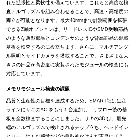
れた拡張性と柔軟性を備えています。これらと高度な検
査アルゴリズムを組み合わせることで、高速・高精度の
両立が可能となります。最大40mmまで計測範囲を拡張
できるZ軸オプションは、リードレスICやSMD受動部品
のような薄型部品とコンデンサのような背高部品の混載
基板を検査するのに役立ちます。さらに、マルチアング
ル照明とサイドカメラを搭載することで、さまざまな大
きさの部品が高密度に実装されたモジュールの検査にも
対応しています。
メモリモジュール検査の課題
品質と生産性の目標を達成するため、SMART社は生産
ラインにサキのAOIをもう１台追加し、リフロー後の基
板を全数検査することにしました。サキの3Diは、最先
端のアルゴリズムで検出されるチップ立ち、ヘッドイン
ピロー、はんだ飛散などの典型的なはんだ不良に加え、