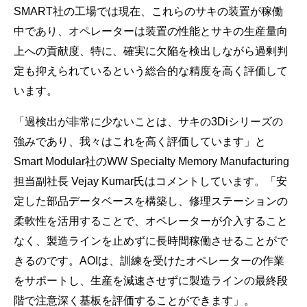
SMART社の工場では現在、これらのサキの装置が稼働
中であり、オペレーターは装置の性能とサキの生産量向
上への貢献度、特に、確実に欠陥を検出しながら過剰判
定も抑えられているという総合的な精度を高く評価して
います。
「過検出が非常に少ないことは、サキの3Diシリーズの
強みであり、我々はこれを高く評価しています」と
Smart Modular社のWW Specialty Memory Manufacturing
担当副社長 Vejay Kumar氏はコメントしています。「安
定した部品データベースを構築し、修理ステーションの
柔軟性を活用することで、オペレーターが介入すること
なく、製造ラインを止めずに長時間稼働させることがで
きるのです。AOIは、訓練を受けたオペレーターの作業
をサポートし、生産を減速させずに製造ラインの最終段
階で注意深く基板を評価することができます」。