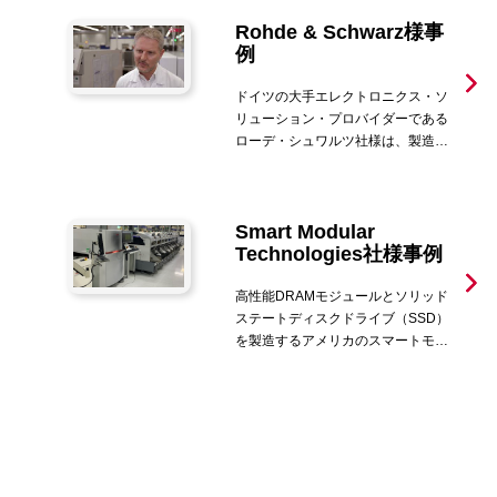
れました。
Rohde & Schwarz様事
例
ドイツの大手エレクトロニクス・ソ
リューション・プロバイダーである
ローデ・シュワルツ社様は、製造オ
ペレーションの強化、さらなる高品
質な製品提供のため、サキコーポレ
ーションの3D-AOI, 3D-SPIを導入さ
Smart Modular
れました。
Technologies社
様事例
高性能DRAMモジュールとソリッド
ステートディスクドライブ（SSD）
を製造するアメリカのスマートモジ
ュラーテクノロジーズ社様は小型化
とスマートマニュファクチャリング
の課題に対応するため、サキの3D-
AOI, 3D-SPIを導入されました。