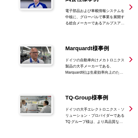
電子部品および車載情報システムを
中核に、グローバルで事業を展開す
る総合メーカーであるアルプスアル
パイン様角田工場は、装置稼働率の
向上と検査品質の安定化を目的に、
サキの SPI・AOI 、AIソリューショ
Marquardt
様事例
ンを導入されました。
ドイツの自動車向けメカトロニクス
製品の大手メーカーである、
Marquardt社は生産効率向上のた
め、Sakiの3D-AOI、3D-CT-AXIソリ
ューションを導入されました。
TQ-Group様事例
ドイツの大手エレクトロニクス・ソ
リューション・プロバイダーである
TQ グループ様は、より高品質な製
品提供を実現するため、サキの3D-
AOI, 3D-SPI, QD-Analyzerを導入さ