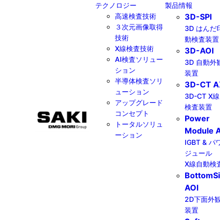
テクノロジー
製品情報
高速検査技術
3D-SPI
３次元画像取得
3D はんだ
技術
動検査装置
X線検査技術
3D-AOI
AI検査ソリュー
3D 自動外
ション
装置
半導体検査ソリ
3D-CT A
ューション
3D-CT X
アップグレード
検査装置
コンセプト
Power
トータルソリュ
Module A
ーション
IGBT & 
ジュール
X線自動検
BottomS
AOI
2D下面外
装置