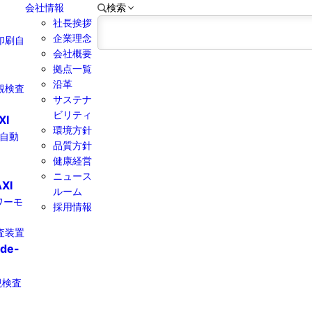
会社情報
検索
社長挨拶
企業理念
印刷自
会社概要
拠点一覧
沿革
観検査
サステナ
ビリティ
XI
環境方針
線自動
品質方針
健康経営​
ニュース
XI
ルーム
パワーモ
採用情報
査装置
ide-
観検査