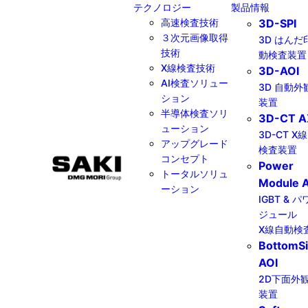
テクノロジー
製品情報
高速検査技術
3D-SPI
３次元画像取得
3D はんだ
技術
動検査装置
X線検査技術
3D-AOI
AI検査ソリュー
3D 自動外
ション
装置
半導体検査ソリ
3D-CT A
ューション
3D-CT X
アップグレード
検査装置
コンセプト
Power
トータルソリュ
Module A
ーション
IGBT & 
ジュール
X線自動検
BottomS
AOI
2D下面外
装置