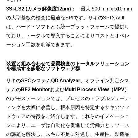
3Si-LS2 (カメラ解像度12µm)：
最大 500 mm x 510 mm
の大型基板の検査に最適なSPIです。サキのSPIとAOI
は、ハード・ソフトとも統一プラットフォームで提供し
ており、トータルで導入することによりコストとオペレ
ーション工数を削減できます。
装置と組み合わせて品質検査のトータルソリューション
を構成する多彩なソフトウェア群
サキのSPCシステム
QD Analyzer
、オフライン判定シス
テムの
BF2-Monitor
および
Multi Process View（MPV）
のデモステーションでは、プロセスのトラブルシューテ
ィングを大幅に改善し、根本原因を特定するサキのソフ
トウェアの特徴をご紹介します。これらのイノベーショ
ンにより、ユーザは自動化を促進して労働力とリソース
の課題を解決し、スキル不足に対処し、生産性、製造品