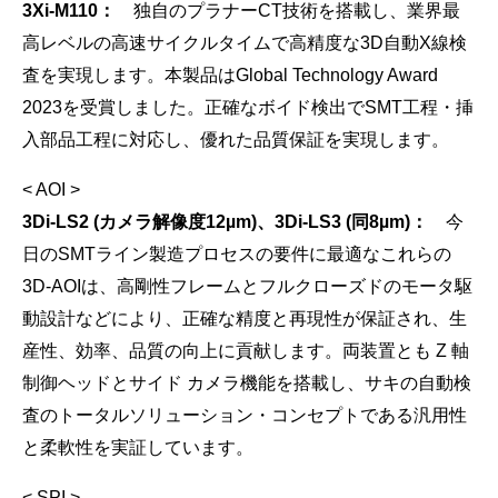
3Xi-M110：
独自のプラナーCT技術を搭載し、業界最
高レベルの高速サイクルタイムで高精度な3D自動X線検
査を実現します。本製品はGlobal Technology Award
2023を受賞しました。正確なボイド検出でSMT工程・挿
入部品工程に対応し、優れた品質保証を実現します。
< AOI >
3Di-LS2 (カメラ解像度12µm)、3Di-LS3 (同8µm)：
今
日のSMTライン製造プロセスの要件に最適なこれらの
3D-AOIは、高剛性フレームとフルクローズドのモータ駆
動設計などにより、正確な精度と再現性が保証され、生
産性、効率、品質の向上に貢献します。両装置とも Z 軸
制御ヘッドとサイド カメラ機能を搭載し、サキの自動検
査のトータルソリューション・コンセプトである汎用性
と柔軟性を実証しています。
< SPI >