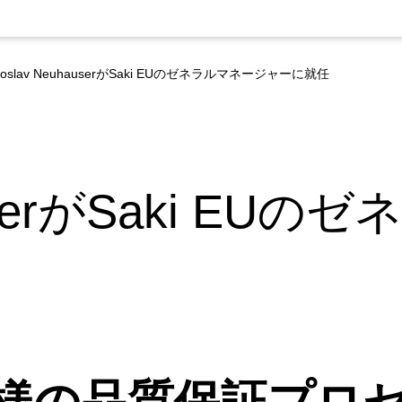
roslav NeuhauserがSaki EUのゼネラルマネージャーに就任
hauserがSaki E
客様の品質保証プロ