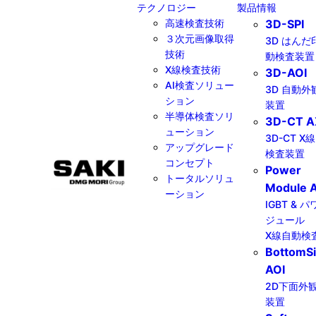
テクノロジー
製品情報
高速検査技術
3D-SPI
３次元画像取得
3D はんだ
技術
動検査装置
X線検査技術
3D-AOI
AI検査ソリュー
3D 自動外
ション
装置
半導体検査ソリ
3D-CT A
ューション
3D-CT X
アップグレード
検査装置
コンセプト
Power
トータルソリュ
Module A
ーション
IGBT & 
ジュール
X線自動検
BottomS
AOI
2D下面外
装置