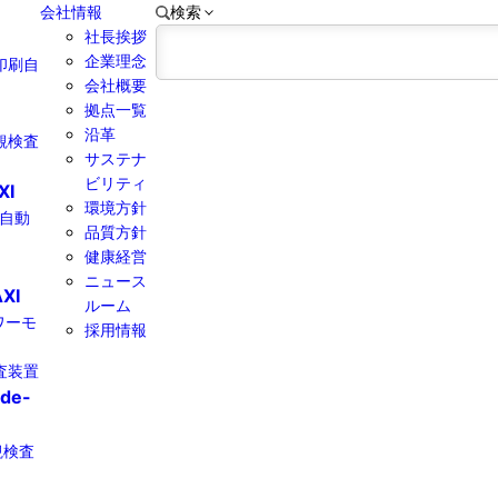
会社情報
検索
社長挨拶
企業理念
印刷自
会社概要
拠点一覧
沿革
観検査
サステナ
ビリティ
XI
環境方針
線自動
品質方針
健康経営​
ニュース
XI
ルーム
パワーモ
採用情報
査装置
ide-
観検査